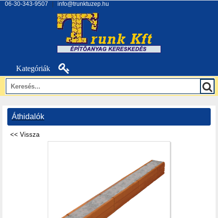
06-30-343-9507
|
info@trunktuzep.hu
Kategóriák
Áthidalók