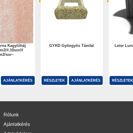
erna Kagylóhéj
GYKD Gyöngyös Támfal
Leier Lun
m2/#,10sor/#
m2/sor~
AJÁNLATKÉRÉS
RÉSZLETEK
AJÁNLATKÉRÉS
RÉSZLETEK
Rólunk
Ajánlatkérés