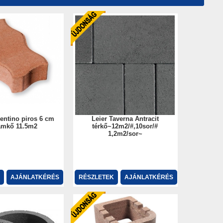
entino piros 6 cm
Leier Taverna Antracit
ámkő 11.5m2
térkő~12m2/#,10sor/#
1,2m2/sor~
AJÁNLATKÉRÉS
RÉSZLETEK
AJÁNLATKÉRÉS