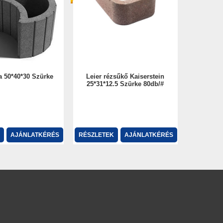
a 50*40*30 Szürke
Leier rézsűkő Kaiserstein
25*31*12.5 Szürke 80db/#
AJÁNLATKÉRÉS
RÉSZLETEK
AJÁNLATKÉRÉS