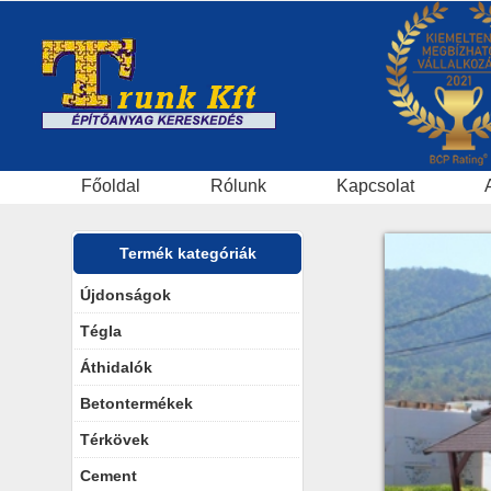
Főoldal
Rólunk
Kapcsolat
Termék kategóriák
Újdonságok
Tégla
Áthidalók
Betontermékek
Térkövek
Cement