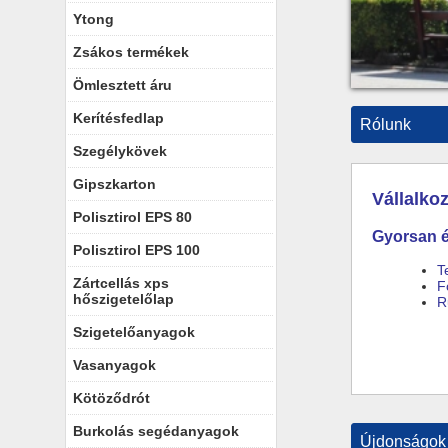
Ytong
Zsákos termékek
Ömlesztett áru
Kerítésfedlap
Rólunk
Szegélykövek
Gipszkarton
Vállalko
Polisztirol EPS 80
Gyorsan é
Polisztirol EPS 100
T
Zártcellás xps
F
hőszigetelőlap
R
Szigetelőanyagok
Vasanyagok
Kötöződrót
Burkolás segédanyagok
Újdonságok