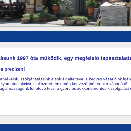
zásunk 1997 óta működik, egy megfelelő tapasztalatt
s precízen!
ermékeink, szolgáltatásaink a sok év elteltével a kedves vásárlóink igén
olyamatos akcióinkkal szeretnénk még kedvezőbbé tenni a vásárlást!
ugalmasságunk lehetővé teszi a gyors és zökkenőmentes kiszolgálást és