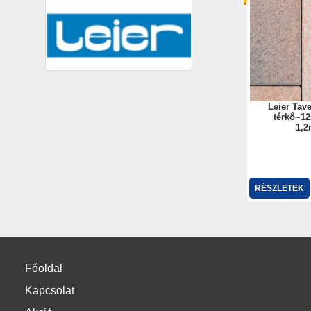
Leier Tav
térkő~12
1,2
RÉSZLETEK
Főoldal
Kapcsolat