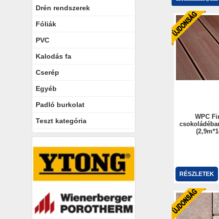
Drén rendszerek
Fóliák
PVC
Kalodás fa
Cserép
Egyéb
Padló burkolat
WPC Fir
Teszt kategória
csokoládébar
(2,9m*
RÉSZLETEK