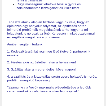
tenni a vásárlást!
Rugalmasságunk lehetővé teszi a gyors és
zökkenőmentes kiszolgálást és kiszállítást.
Tapasztalataink alapján tisztába vagyunk vele, hogy az
építkezés egy bonyolult folyamat, az építkezés során
felmerülő problémák megoldásának terhe legyen a mi
feladatunk is ne csak az öné. Keressen minket bizalommal
és segítünk megoldani a problémáit.
Amiben segíteni tudunk:
1. Kedvező árajánlat régi meg lévő illetve új partnereink
részére!
2. Fizetés akár az üzletben akár a helyszínen!
3. Szállítás akár a megrendelést követ napon!
4. a szállítás és a kiszolgálás során gyors helyzetfelismerés,
problémamegoldó képesség
"Számunkra a Vevők maximális elégedettsége a legfőbb
cégér, mert ők az alapkövei a siker lépcsőjének"