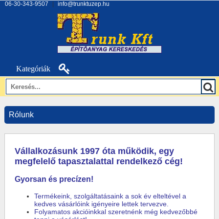
06-30-343-9507
|
info@trunktuzep.hu
Kategóriák
Rólunk
Vállalkozásunk 1997 óta működik, egy
megfelelő tapasztalattal rendelkező cég!
Gyorsan és precízen!
Termékeink, szolgáltatásaink a sok év elteltével a
kedves vásárlóink igényeire lettek tervezve.
Folyamatos akcióinkkal szeretnénk még kedvezőbbé