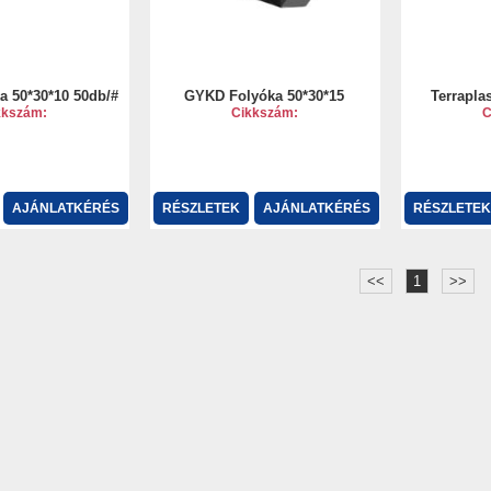
 50*30*10 50db/#
GYKD Folyóka 50*30*15
Terrapla
kkszám:
Cikkszám:
C
AJÁNLATKÉRÉS
RÉSZLETEK
AJÁNLATKÉRÉS
RÉSZLETEK
<<
1
>>