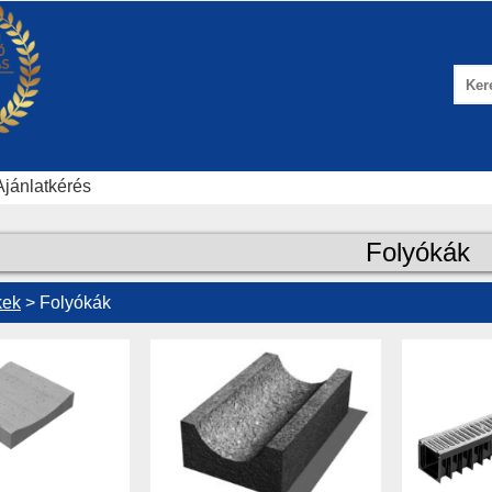
Ajánlatkérés
Folyókák
kek
> Folyókák