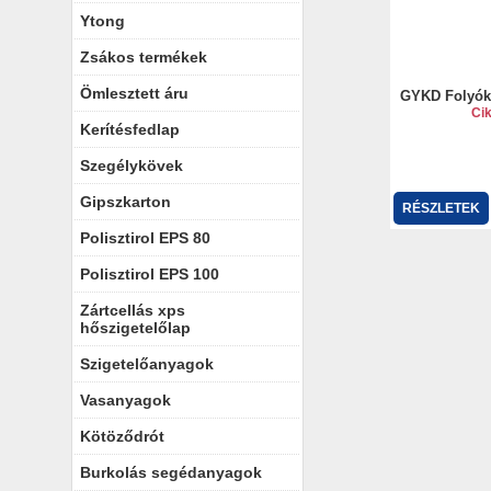
Ytong
Zsákos termékek
Ömlesztett áru
GYKD Folyóka
Ci
Kerítésfedlap
Szegélykövek
Gipszkarton
RÉSZLETEK
Polisztirol EPS 80
Polisztirol EPS 100
Zártcellás xps
hőszigetelőlap
Szigetelőanyagok
Vasanyagok
Kötöződrót
Burkolás segédanyagok