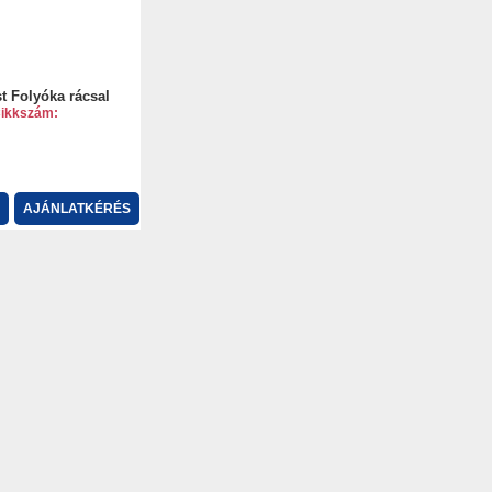
st Folyóka rácsal
ikkszám:
AJÁNLATKÉRÉS