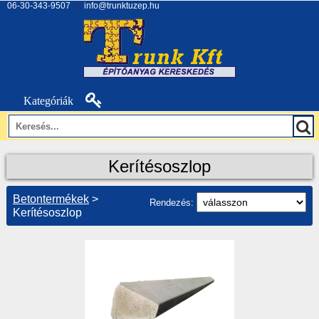
06-30-343-9507
|
info@trunktuzep.hu
Kategóriák
Kerítésoszlop
Betontermékek
>
Rendezés:
Kerítésoszlop