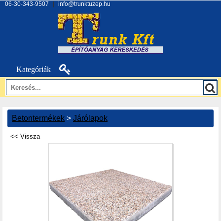
06-30-343-9507
|
info@trunktuzep.hu
Kategóriák
Betontermékek
>
Járólapok