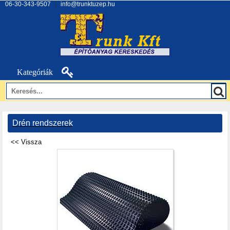
06-30-343-9507
|
info@trunktuzep.hu
Kategóriák
Drén rendszerek