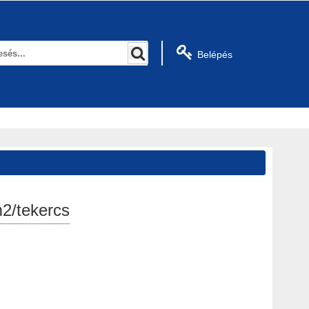
Belépés
2/tekercs