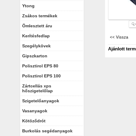
Ytong
Zsákos termékek
Ömlesztett áru
Kerítésfedlap
Szegélykövek
Ajánlott ter
Gipszkarton
Polisztirol EPS 80
Polisztirol EPS 100
Zártcellás xps
hőszigetelőlap
Szigetelőanyagok
Vasanyagok
Kötöződrót
Burkolás segédanyagok