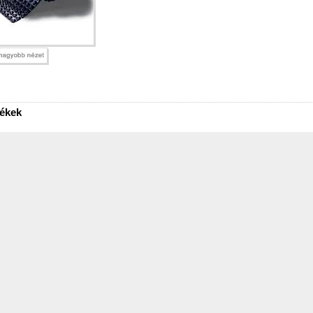
mékek