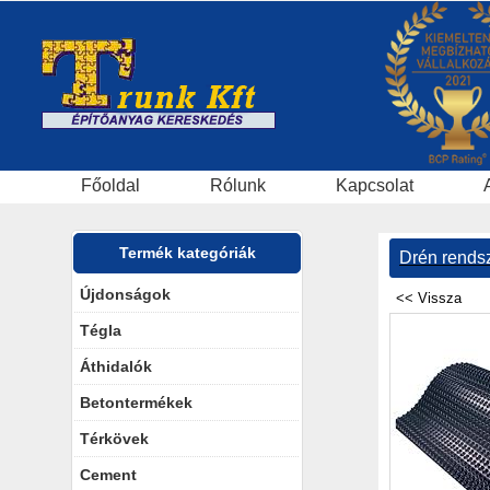
Főoldal
Rólunk
Kapcsolat
Termék kategóriák
Drén rends
Újdonságok
Tégla
Áthidalók
Betontermékek
Térkövek
Cement