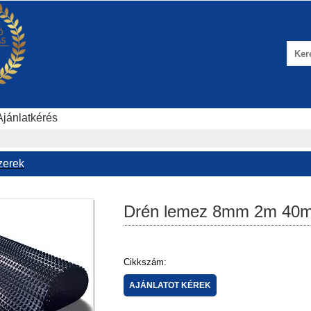
Ajánlatkérés
zerek
Drén lemez 8mm 2m 40m
Cikkszám: