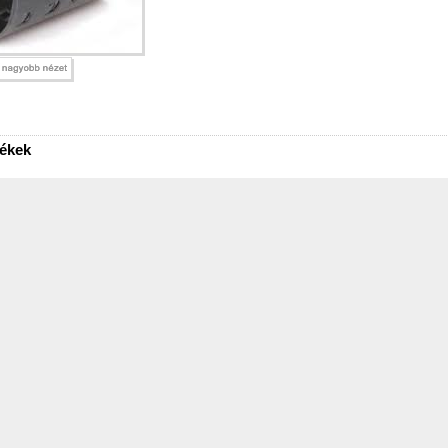
mékek