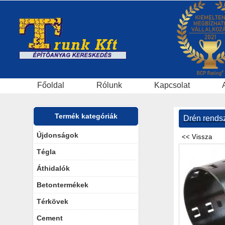
Főoldal
Rólunk
Kapcsolat
Termék kategóriák
Drén rends
Újdonságok
Tégla
Áthidalók
Betontermékek
Térkövek
Cement