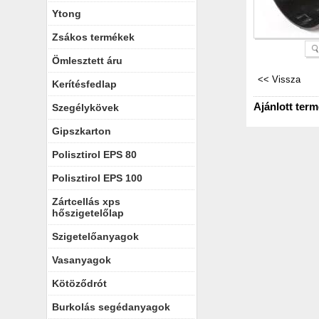
Ytong
Zsákos termékek
Ömlesztett áru
Kerítésfedlap
Ajánlott ter
Szegélykövek
Gipszkarton
Polisztirol EPS 80
Polisztirol EPS 100
Zártcellás xps
hőszigetelőlap
Szigetelőanyagok
Vasanyagok
Kötöződrót
Burkolás segédanyagok