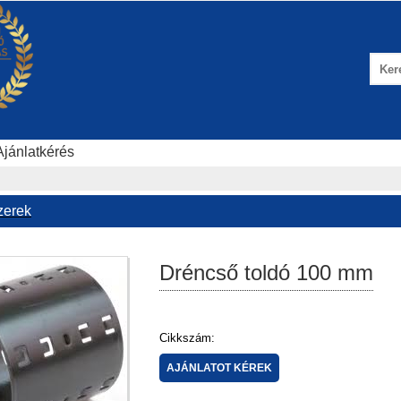
Ajánlatkérés
zerek
Dréncső toldó 100 mm
Cikkszám: