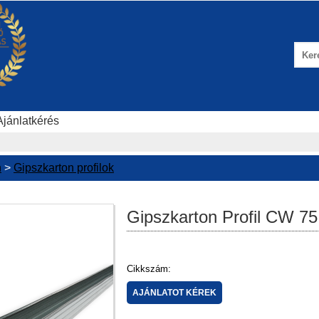
Ajánlatkérés
n
>
Gipszkarton profilok
Gipszkarton Profil CW 75
Cikkszám: