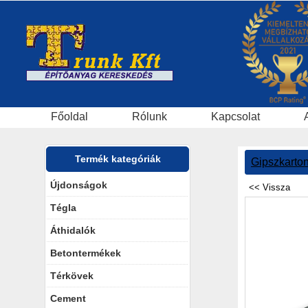
Főoldal
Rólunk
Kapcsolat
Termék kategóriák
Gipszkarto
Újdonságok
Tégla
Áthidalók
Betontermékek
Térkövek
Cement