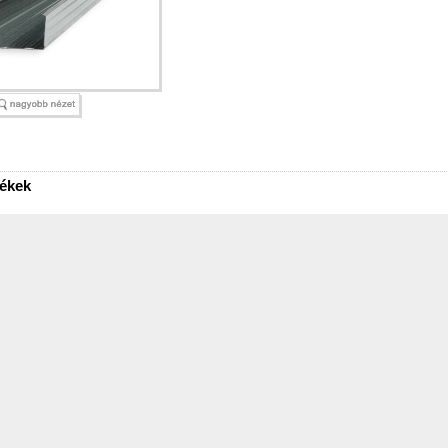
mékek