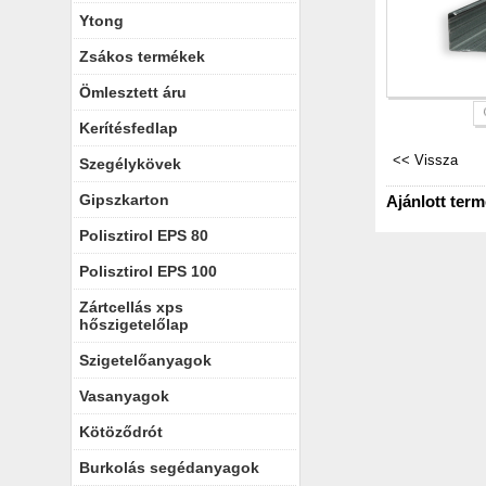
Ytong
Zsákos termékek
Ömlesztett áru
Kerítésfedlap
Szegélykövek
Gipszkarton
Ajánlott ter
Polisztirol EPS 80
Polisztirol EPS 100
Zártcellás xps
hőszigetelőlap
Szigetelőanyagok
Vasanyagok
Kötöződrót
Burkolás segédanyagok