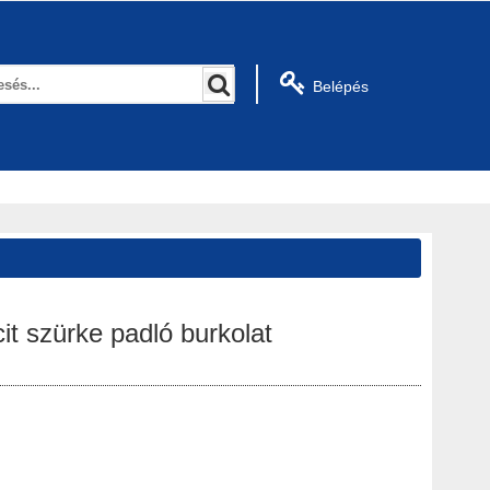
Belépés
it szürke padló burkolat