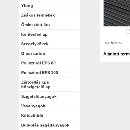
Ytong
Zsákos termékek
Ömlesztett áru
Kerítésfedlap
Szegélykövek
Gipszkarton
Ajánlott ter
Polisztirol EPS 80
Polisztirol EPS 100
Zártcellás xps
hőszigetelőlap
Szigetelőanyagok
Vasanyagok
Kötöződrót
Burkolás segédanyagok