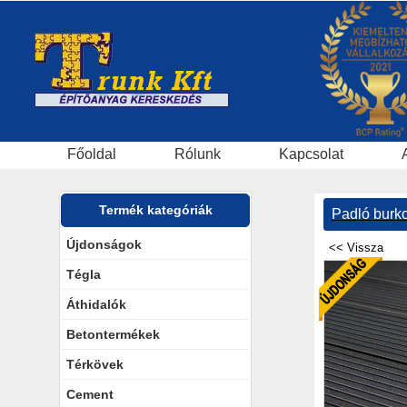
Főoldal
Rólunk
Kapcsolat
Termék kategóriák
Padló burko
Újdonságok
Tégla
Áthidalók
Betontermékek
Térkövek
Cement