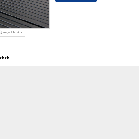
mékek