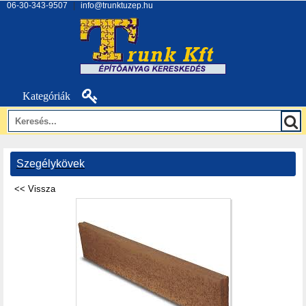
06-30-343-9507
|
info@trunktuzep.hu
Kategóriák
Szegélykövek