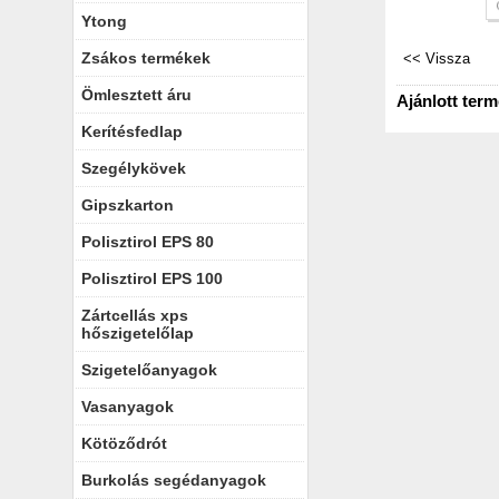
Ytong
Zsákos termékek
Ömlesztett áru
Ajánlott ter
Kerítésfedlap
Szegélykövek
Gipszkarton
Polisztirol EPS 80
Polisztirol EPS 100
Zártcellás xps
hőszigetelőlap
Szigetelőanyagok
Vasanyagok
Kötöződrót
Burkolás segédanyagok