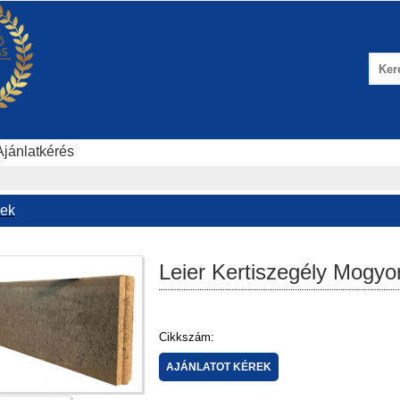
Ajánlatkérés
vek
Leier Kertiszegély Mogyo
Cikkszám: