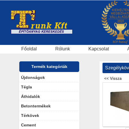
Főoldal
Rólunk
Kapcsolat
Termék kategóriák
Szegélykö
Újdonságok
Tégla
Áthidalók
Betontermékek
Térkövek
Cement