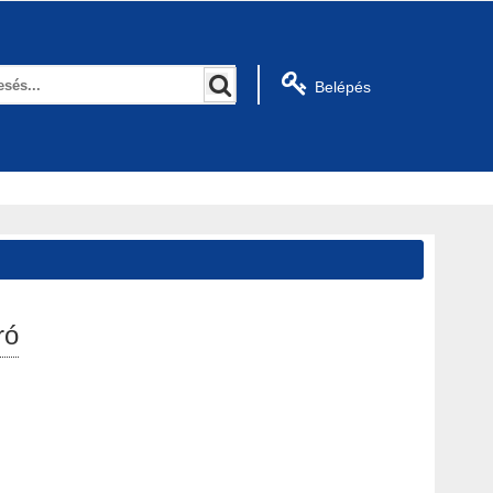
Belépés
ró