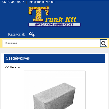
06-30-343-9507
|
info@trunktuzep.hu
Kategóriák
Szegélykövek