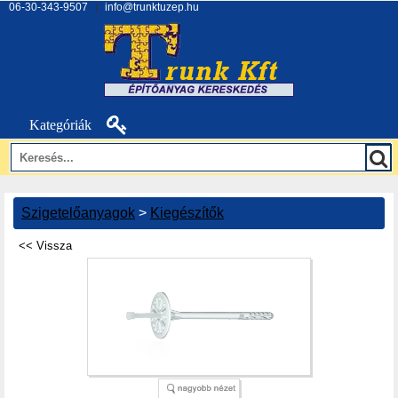
06-30-343-9507
|
info@trunktuzep.hu
Kategóriák
Szigetelőanyagok
>
Kiegészítők