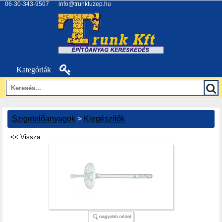
06-30-343-9507
|
info@trunktuzep.hu
Kategóriák
Szigetelőanyagok
>
Kiegészítők