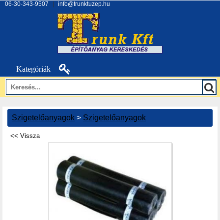
06-30-343-9507
|
info@trunktuzep.hu
Kategóriák
Szigetelőanyagok
>
Szigetelőanyagok