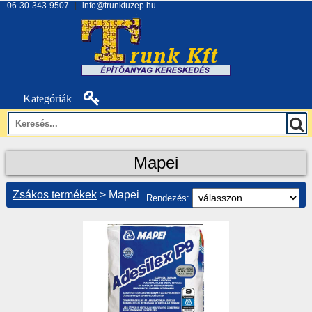
06-30-343-9507
|
info@trunktuzep.hu
Kategóriák
Mapei
Zsákos termékek
> Mapei
Rendezés: