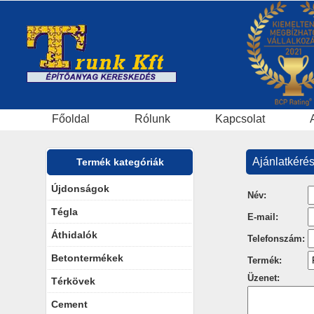
Főoldal
Rólunk
Kapcsolat
Ajánlatkéré
Termék kategóriák
Újdonságok
Név:
Tégla
E-mail:
Áthidalók
Telefonszám:
Betontermékek
Termék:
Üzenet:
Térkövek
Cement