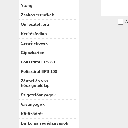
Ytong
Zsákos termékek
Ömlesztett áru
Kerítésfedlap
Szegélykövek
Gipszkarton
Polisztirol EPS 80
Polisztirol EPS 100
Zártcellás xps
hőszigetelőlap
Szigetelőanyagok
Vasanyagok
Kötöződrót
Burkolás segédanyagok