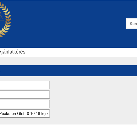
Ajánlatkérés
s