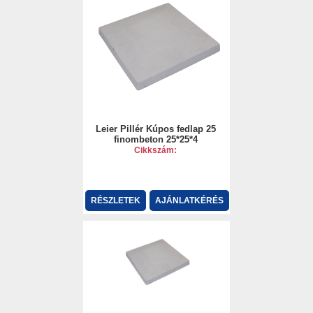
Leier Pillér Kúpos fedlap 25
finombeton 25*25*4
Cikkszám:
RÉSZLETEK
AJÁNLATKÉRÉS