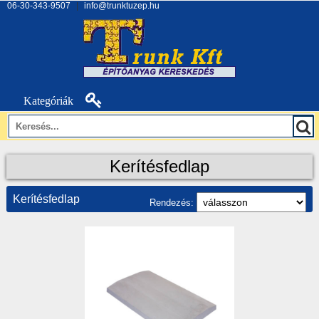
06-30-343-9507
|
info@trunktuzep.hu
Kategóriák
Kerítésfedlap
Kerítésfedlap
Rendezés: