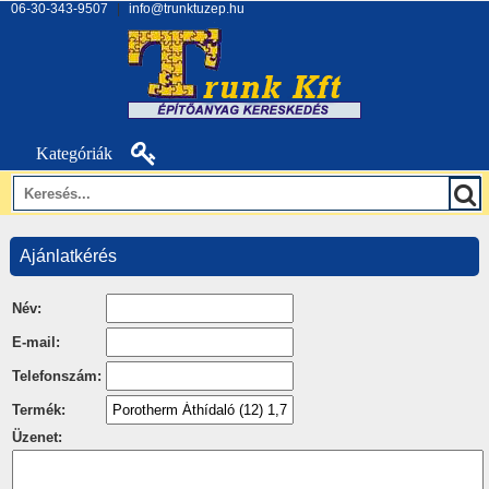
06-30-343-9507
|
info@trunktuzep.hu
Kategóriák
Ajánlatkérés
Név:
E-mail:
Telefonszám:
Termék:
Üzenet: