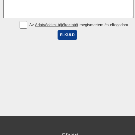
Az
Adatvédelmi tájékoztatót
megismertem és elfogadom