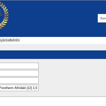
Ajánlatkérés
s