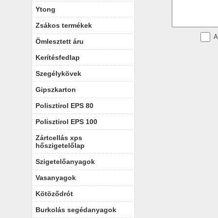
Ytong
Zsákos termékek
Ömlesztett áru
Kerítésfedlap
Szegélykövek
Gipszkarton
Polisztirol EPS 80
Polisztirol EPS 100
Zártcellás xps
hőszigetelőlap
Szigetelőanyagok
Vasanyagok
Kötöződrót
Burkolás segédanyagok