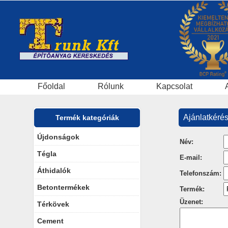
Főoldal
Rólunk
Kapcsolat
Ajánlatkéré
Termék kategóriák
Újdonságok
Név:
Tégla
E-mail:
Áthidalók
Telefonszám:
Betontermékek
Termék:
Üzenet:
Térkövek
Cement