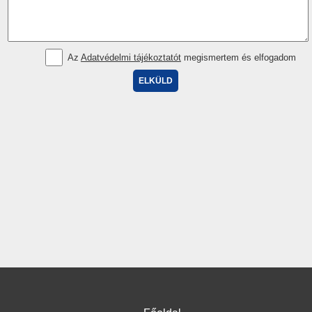
Az
Adatvédelmi tájékoztatót
megismertem és elfogadom