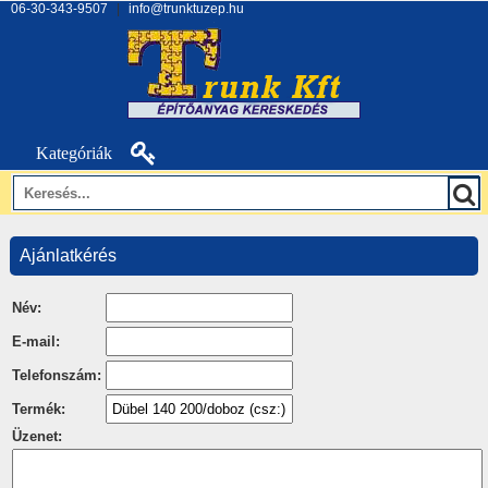
06-30-343-9507
|
info@trunktuzep.hu
Kategóriák
Ajánlatkérés
Név:
E-mail:
Telefonszám:
Termék:
Üzenet: