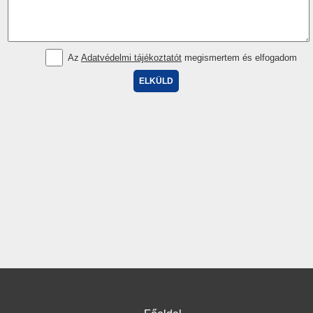
Az
Adatvédelmi tájékoztatót
megismertem és elfogadom