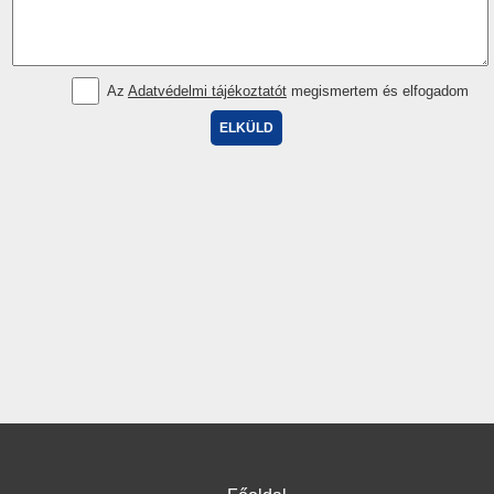
Az
Adatvédelmi tájékoztatót
megismertem és elfogadom