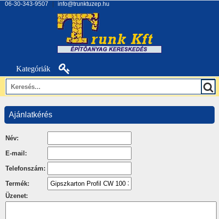
06-30-343-9507
|
info@trunktuzep.hu
Kategóriák
Ajánlatkérés
Név:
E-mail:
Telefonszám:
Termék:
Üzenet: