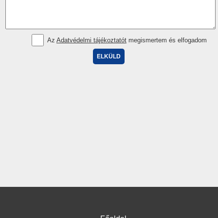
Az
Adatvédelmi tájékoztatót
megismertem és elfogadom