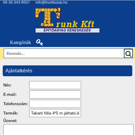
06-30-343-9507
|
info@trunktuzep.hu
Kategóriák
Ajánlatkérés
Név:
E-mail:
Telefonszám:
Termék:
Üzenet: