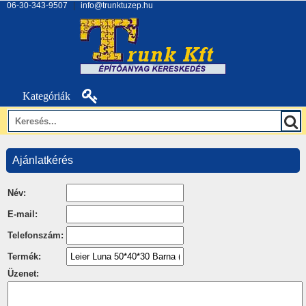
06-30-343-9507
|
info@trunktuzep.hu
Kategóriák
Ajánlatkérés
Név:
E-mail:
Telefonszám:
Termék:
Üzenet: