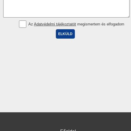
Az
Adatvédelmi tájékoztatót
megismertem és elfogadom