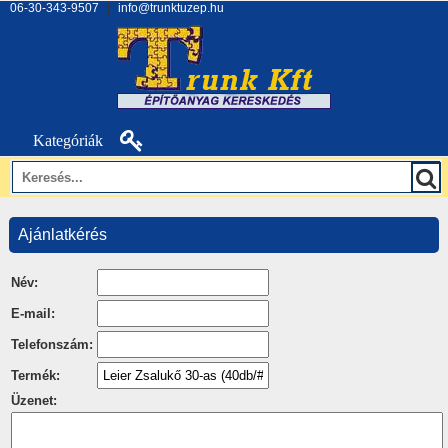
06-30-343-9507
|
info@trunktuzep.hu
Kategóriák
Ajánlatkérés
Név:
E-mail:
Telefonszám:
Termék:
Üzenet: