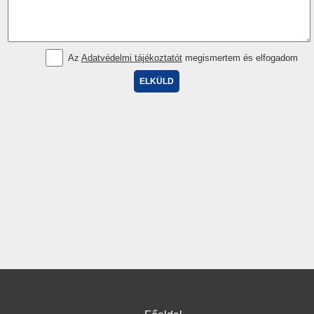
Az
Adatvédelmi tájékoztatót
megismertem és elfogadom