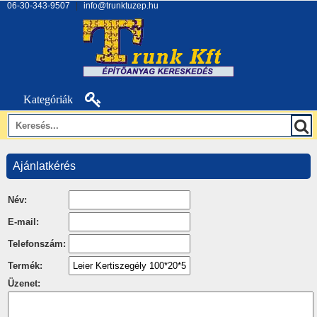
06-30-343-9507
|
info@trunktuzep.hu
Kategóriák
Ajánlatkérés
Név:
E-mail:
Telefonszám:
Termék:
Üzenet: