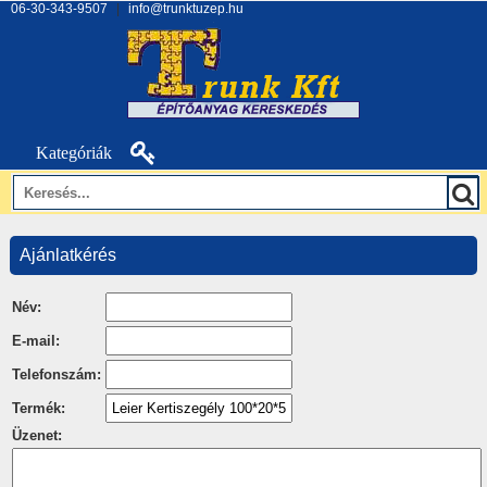
06-30-343-9507
|
info@trunktuzep.hu
Kategóriák
Ajánlatkérés
Név:
E-mail:
Telefonszám:
Termék:
Üzenet: