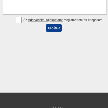
Az
Adatvédelmi tájékoztatót
megismertem és elfogadom