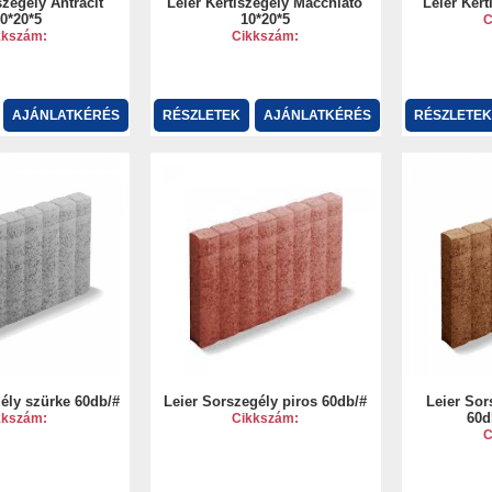
szegély Antracit
Leier Kertiszegély Macchiato
Leier Ker
0*20*5
10*20*5
C
kkszám:
Cikkszám:
AJÁNLATKÉRÉS
RÉSZLETEK
AJÁNLATKÉRÉS
RÉSZLETEK
ély szürke 60db/#
Leier Sorszegély piros 60db/#
Leier Sor
60d
kkszám:
Cikkszám:
C