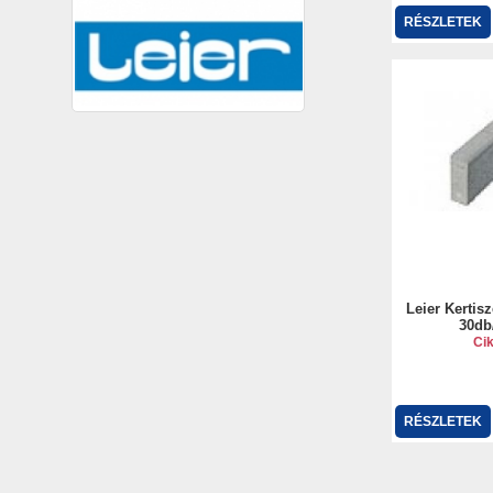
RÉSZLETEK
Leier Kertis
30db
Ci
RÉSZLETEK