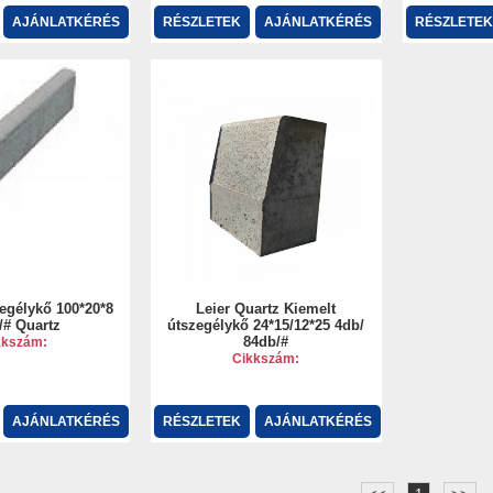
AJÁNLATKÉRÉS
RÉSZLETEK
AJÁNLATKÉRÉS
RÉSZLETEK
zegélykő 100*20*8
Leier Quartz Kiemelt
/# Quartz
útszegélykő 24*15/12*25 4db/
84db/#
kkszám:
Cikkszám:
AJÁNLATKÉRÉS
RÉSZLETEK
AJÁNLATKÉRÉS