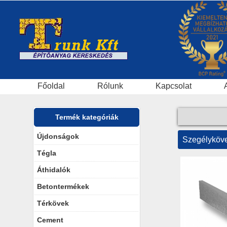
Főoldal
Rólunk
Kapcsolat
Termék kategóriák
Újdonságok
Szegélyköv
Tégla
Áthidalók
Betontermékek
Térkövek
Cement