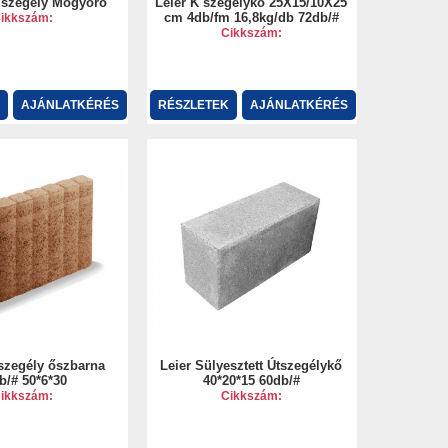
tiszegély Mogyoró
Leier K szegélykő 25X15/10X25
cm 4db/fm 16,8kg/db 72db/#
ikkszám:
Cikkszám:
AJÁNLATKÉRÉS
RÉSZLETEK
AJÁNLATKÉRÉS
szegély őszbarna
Leier Sülyesztett Útszegélykő
b/# 50*6*30
40*20*15 60db/#
ikkszám:
Cikkszám: