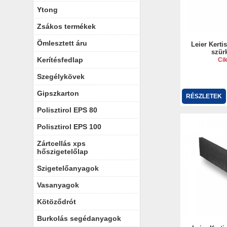
Ytong
Zsákos termékek
Ömlesztett áru
Leier Kerti
szür
Kerítésfedlap
Ci
Szegélykövek
Gipszkarton
RÉSZLETEK
Polisztirol EPS 80
Polisztirol EPS 100
Zártcellás xps
hőszigetelőlap
Szigetelőanyagok
Vasanyagok
Kötöződrót
Burkolás segédanyagok