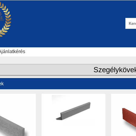
Ajánlatkérés
Szegélyköve
ek