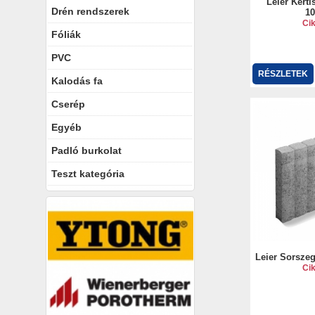
Leier Kerti
Drén rendszerek
10
Ci
Fóliák
PVC
RÉSZLETEK
Kalodás fa
Cserép
Egyéb
Padló burkolat
Teszt kategória
Leier Sorszeg
Ci