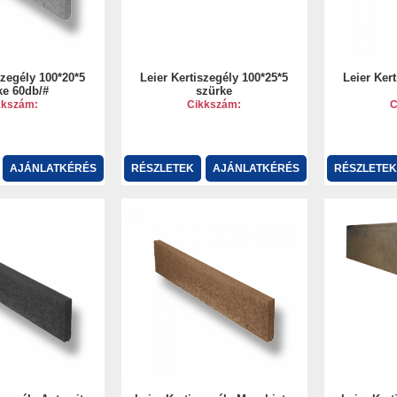
szegély 100*20*5
Leier Kertiszegély 100*25*5
Leier Ker
ke 60db/#
szürke
kkszám:
Cikkszám:
C
AJÁNLATKÉRÉS
RÉSZLETEK
AJÁNLATKÉRÉS
RÉSZLETEK