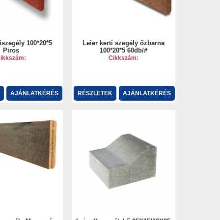
tiszegély 100*20*5
Leier kerti szegély őzbarna
Piros
100*20*5 60db/#
ikkszám:
Cikkszám:
AJÁNLATKÉRÉS
RÉSZLETEK
AJÁNLATKÉRÉS